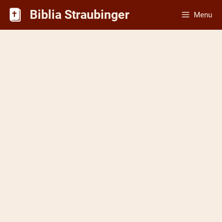
Skip
Biblia Straubinger
Menu
to
content