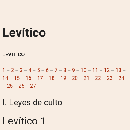
Levítico
LEVITICO
1
–
2
–
3
–
4
–
5
–
6
–
7
–
8
–
9
–
10
–
11
–
12
–
13
–
14
–
15
–
16
–
17
–
18
–
19
–
20
–
21
–
22
–
23
–
24
–
25
–
26
–
27
I. Leyes de culto
Levítico 1