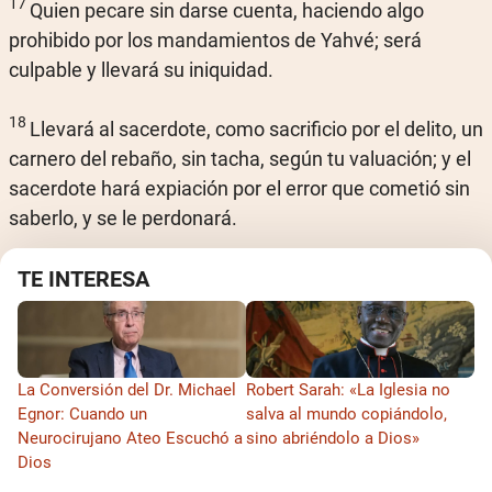
17
Quien pecare sin darse cuenta, haciendo algo
prohibido por los mandamientos de Yahvé; será
culpable y llevará su iniquidad.
18
Llevará al sacerdote, como sacrificio por el delito, un
carnero del rebaño, sin tacha, según tu valuación; y el
sacerdote hará expiación por el error que cometió sin
saberlo, y se le perdonará.
19
[744]
Es sacrificio expiatorio, pues pecó
TE INTERESA
indudablemente contra Yahvé.”
Volver al Indice
La Conversión del Dr. Michael
Robert Sarah: «La Iglesia no
Egnor: Cuando un
salva al mundo copiándolo,
Levítico 6
Neurocirujano Ateo Escuchó a
sino abriéndolo a Dios»
Dios